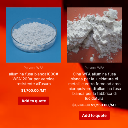
Polvere WFA
Polvere WFA
allumina fusa bianca1000#
Cina WFA allumina fusa
WFA1200# per vernice
bianca per la lucidatura di
resistente all’usura
metalli e vetro forno ad arco
micropolvere di allumina fusa
$
1,700.00
/MT
bianca per la fabbrica di
lucidatura
Add to quote
$
1,260.00
$
1,250.00
/MT
Add to quote