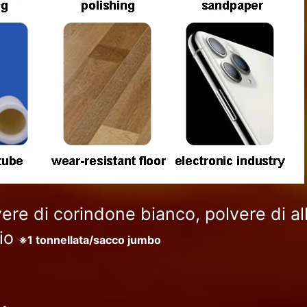
vere di corindone bianco, polvere di a
nio
※1 tonnellata/sacco jumbo