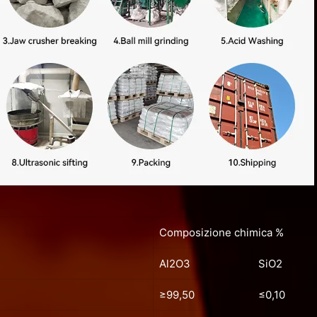
Composizione chimica %
Al2O3
SiO2
≥99,50
≤0,10