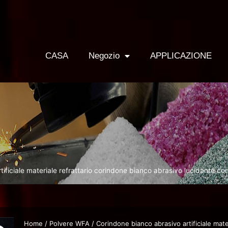
CASA
Negozio
APPLICAZIONE
ificiale materiale refrattario corindone bianco abrasivo lucidante co
Home
/
Polvere WFA
/ Corindone bianco abrasivo artificiale mate