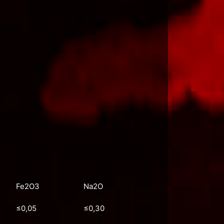
Fe2O3
Na2O
≤0,05
≤0,30