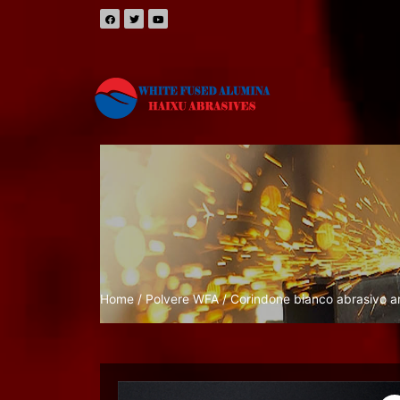
Home
/
Polvere WFA
/ Corindone bianco abrasivo art